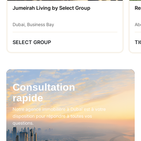
Jumeirah Living by Select Group
Re
Dubai, Business Bay
Ab
SELECT GROUP
TI
Consultation
rapide
Notre agence immobilière à Dubaï est à votre
disposition pour répondre à toutes vos
questions.