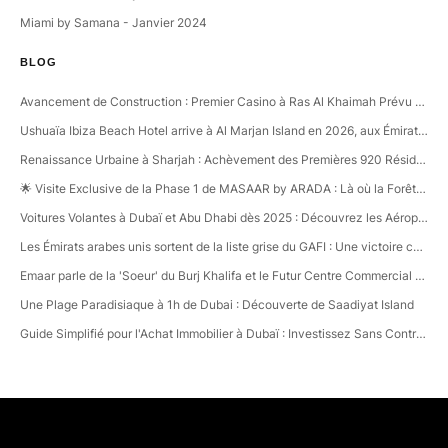
Miami by Samana - Janvier 2024
BLOG
Avancement de Construction : Premier Casino à Ras Al Khaimah Prévu pour 2027!
Ushuaïa Ibiza Beach Hotel arrive à Al Marjan Island en 2026, aux Émirats arabes unis
Renaissance Urbaine à Sharjah : Achèvement des Premières 920 Résidences dans le Quartier Créatif d'Aljada
🌟 Visite Exclusive de la Phase 1 de MASAAR by ARADA : Là où la Forêt Rencontre le Désert 🏡🌳
Voitures Volantes à Dubaï et Abu Dhabi dès 2025 : Découvrez les Aéroports Verticaux
Les Émirats arabes unis sortent de la liste grise du GAFI : Une victoire contre la criminalité financière!
Emaar parle de la 'Soeur' du Burj Khalifa et le Futur Centre Commercial Révolutionnaire à Dubai Creek Harbour ! 🛍️
Une Plage Paradisiaque à 1h de Dubai : Découverte de Saadiyat Island
Guide Simplifié pour l'Achat Immobilier à Dubaï : Investissez Sans Contraintes