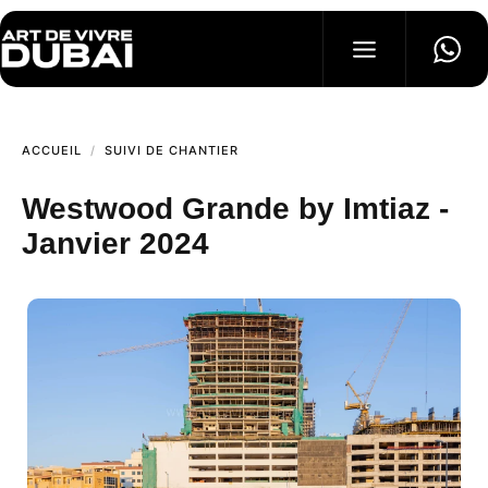
IMMOBILIERS
ACCUEIL
SUIVI DE CHANTIER
SUIVI CHANTIER
ACTIVITÉS
BLOG
Westwood Grande by Imtiaz -
Janvier 2024
TÉLÉPHONE
+971 58 199 8661