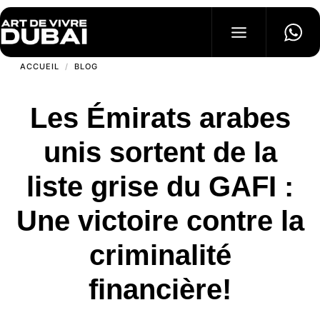
ACCUEIL
BLOG
IMMOBILIERS
SUIVI CHANTIER
Les Émirats arabes
ACTIVITÉS
BLOG
unis sortent de la
TÉLÉPHONE
liste grise du GAFI :
+971 58 199 8661
Une victoire contre la
criminalité
financière!