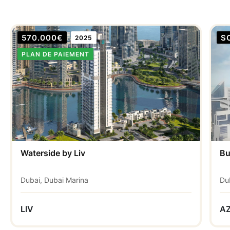
570.000€
S
2025
PLAN DE PAIEMENT
Waterside by Liv
Bu
Dubai, Dubai Marina
Du
LIV
AZ