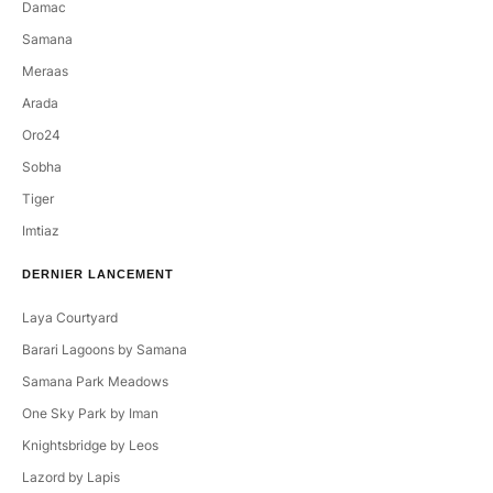
Damac
Samana
Meraas
Arada
Oro24
Sobha
Tiger
Imtiaz
DERNIER LANCEMENT
Laya Courtyard
Barari Lagoons by Samana
Samana Park Meadows
One Sky Park by Iman
Knightsbridge by Leos
Lazord by Lapis