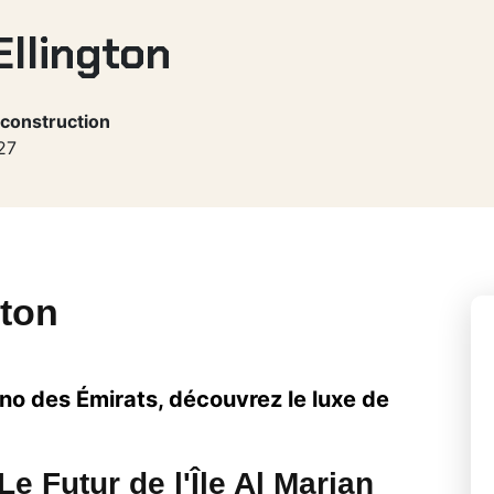
Ellington
 construction
27
gton
no des Émirats, découvrez le luxe de
e Futur de l'Île Al Marjan