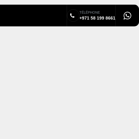
TÉLÉPHONE
Prix à partir de
+971 58 199 8661
356.000€